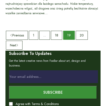
najtrudniejszy sprawdzian dla każdego samochodu. Niskie temperatury,
wszechobecna wilgoć, sól drogowa oraz śnieg potrafią bezlitośnie obnażyć
wszelkie zaniedbania serwisowe.…
Previous
1
…
18
19
20
Next
Subscribe To Updates
Get the latest creative news from FooBar about art, design and
business.
Agree with Terms & Conditions