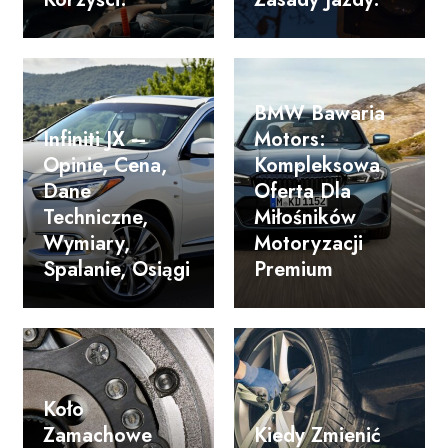
BMW Bawaria
Infiniti JX –
Motors:
Opinie, Cena,
Kompleksowa
Dane
Oferta Dla
Techniczne,
Miłośników
Wymiary,
Motoryzacji
Spalanie, Osiągi
Premium
Koło
Zamachowe
Kiedy Zmienić