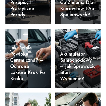
Przepisy I
Co Zmienia Dla
Praktyczne
Kierowców I Aut
Porady
Spalinowych?
Jak Działa
Powłoka
Akumulator
Ceramiczna? –
Samochodowy
Ochrona
– Jak Sprawdzić
Lakieru Krok Po
Stan I
Kroku
Wymienić?