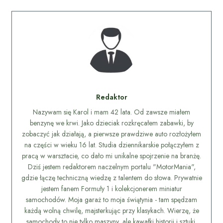
Redaktor
Nazywam się Karol i mam 42 lata. Od zawsze miałem
benzynę we krwi. Jako dzieciak rozkręcałem zabawki, by
zobaczyć jak działają, a pierwsze prawdziwe auto rozłożyłem
na części w wieku 16 lat. Studia dziennikarskie połączyłem z
pracą w warsztacie, co dało mi unikalne spojrzenie na branżę.
Dziś jestem redaktorem naczelnym portalu "MotorMania",
gdzie łączę techniczną wiedzę z talentem do słowa. Prywatnie
jestem fanem Formuły 1 i kolekcjonerem miniatur
samochodów. Moja garaż to moja świątynia - tam spędzam
każdą wolną chwilę, majsterkując przy klasykach. Wierzę, że
samochody to nie tylko maszyny, ale kawałki historii i sztuki.