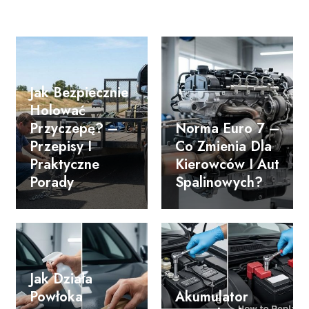
Jak Bezpiecznie
Holować
Przyczepę? –
Norma Euro 7 –
Przepisy I
Co Zmienia Dla
Praktyczne
Kierowców I Aut
Porady
Spalinowych?
Jak Działa
Powłoka
Akumulator