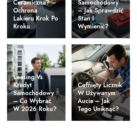
Ceramiczna? –
Samochodowy
Ochrona
– Jak Sprawdzić
Lakieru Krok Po
Stan I
Kroku
Wymienić?
Leasing Vs
Kredyt
Cofnięty Licznik
Samochodowy
W Używanym
– Co Wybrać
Aucie – Jak
W 2026 Roku?
Tego Uniknąć?