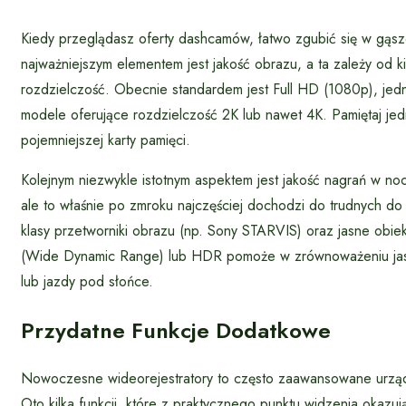
Kiedy przeglądasz oferty dashcamów, łatwo zgubić się w gąsz
najważniejszym elementem jest jakość obrazu, a ta zależy od k
rozdzielczość. Obecnie standardem jest Full HD (1080p), jedna
modele oferujące rozdzielczość 2K lub nawet 4K. Pamiętaj je
pojemniejszej karty pamięci.
Kolejnym niezwykle istotnym aspektem jest jakość nagrań w no
ale to właśnie po zmroku najczęściej dochodzi do trudnych do
klasy przetworniki obrazu (np. Sony STARVIS) oraz jasne obie
(Wide Dynamic Range) lub HDR pomoże w zrównoważeniu jasn
lub jazdy pod słońce.
Przydatne Funkcje Dodatkowe
Nowoczesne wideorejestratory to często zaawansowane urządzen
Oto kilka funkcji, które z praktycznego punktu widzenia okazuj