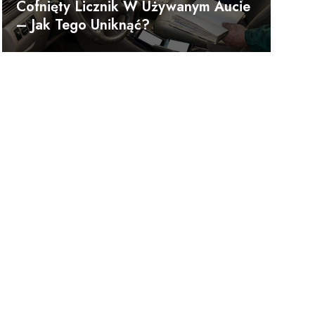
Cofnięty Licznik W Używanym Aucie
– Jak Tego Uniknąć?