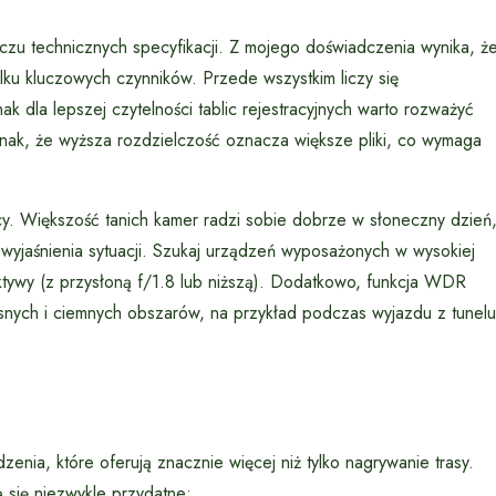
czu technicznych specyfikacji. Z mojego doświadczenia wynika, ż
ilku kluczowych czynników. Przede wszystkim liczy się
k dla lepszej czytelności tablic rejestracyjnych warto rozważyć
dnak, że wyższa rozdzielczość oznacza większe pliki, co wymaga
cy. Większość tanich kamer radzi sobie dobrze w słoneczny dzień
 wyjaśnienia sytuacji. Szukaj urządzeń wyposażonych w wysokiej
ktywy (z przysłoną f/1.8 lub niższą). Dodatkowo, funkcja WDR
ych i ciemnych obszarów, na przykład podczas wyjazdu z tunelu
ia, które oferują znacznie więcej niż tylko nagrywanie trasy.
ą się niezwykle przydatne: