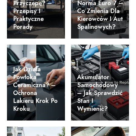
Przyczepę? –
Norma Euro 7 –
Przepisy I
Co Zmienia Dla
Praktyczne
Kierowców I Aut
Porady
Spalinowych?
Jak Działa
Powłoka
Akumulator
Ceramiczna? –
Samochodowy
Ochrona
– Jak Sprawdzić
Lakieru Krok Po
Stan I
Kroku
Wymienić?