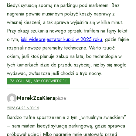
kiedyś sytuację sporną na parkingu pod marketem. Bez
nagrania pewnie musiałbym pokryć koszty naprawy z
własnej kieszeni, a tak sprawa wyjaśniła się w kilka minut.
Przy okazji szukania nowego sprzętu trafiłem na fajny tekst
o tym,
jaki wideorejestrator kupić w 2025 roku
, gdzie fajnie
rozpisali nowsze parametry techniczne. Warto rzucić
okiem, jeśli ktoś planuje zakup na lata, bo technologia w
tych kamerkach idzie do przodu szybciej, niż by się mogło
wydawać, zwłaszcza jeśli chodzi o tryb nocny.
ZALOGUJ SIĘ, ABY ODPOWIEDZIEĆ
MarekZzaKiera
pisze:
2026-04-23 o 03:16
Bardzo trafne spostrzeżenie z tym „wirtualnym świadkiem”
– sam miałem kiedyś sytuację parkingową, gdzie sprawca
próbował uciec i tylko nagranie mnie uratowało przed