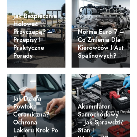
Jak Bezpiecznie
Holować
Przyczepę? –
Norma Euro 7 –
Przepisy I
Co Zmienia Dla
Praktyczne
Kierowców I Aut
Porady
Spalinowych?
Jak Działa
Powłoka
Akumulator
Ceramiczna? –
Samochodowy
Ochrona
– Jak Sprawdzić
Lakieru Krok Po
Stan I