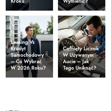
Kroku
Wymienić?
Leasing Vs
Kredyt
Cofnięty Licznik
Samochodowy
W Używanym
– Co Wybrać
Aucie – Jak
W 2026 Roku?
Tego Uniknąć?