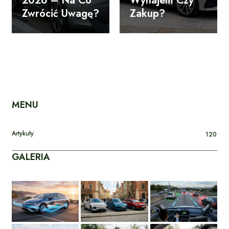
2026 – Na Co
Wynajem Czy
Zwrócić Uwagę?
Zakup?
MENU
Artykuły
120
GALERIA