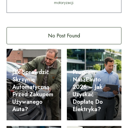
motoryzacji.
No Post Found
Jak Sprawdzić
Program
Skrzynię
NaszEauto
Automatyczną
2026 – Jak
Przed Zakupem
Uzyskać
Używanego
Dopłatę Do
Auta?
Elektryka?