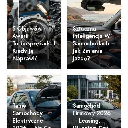
5 Objawów
Sztuczna
Awarii
Inteligencja W
Turbosprężarki I
Samochodach –
Kiedy Ją
Jak Zmienia
Naprawić
Jazdę?
Tanie
Samochód
Samochody
Firmowy 2026
Elektryczne
– Leasing,