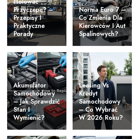
Holować
Przyczepę? –
Norma Euro 7 –
Przepisy I
Co Zmienia Dla
Praktyczne
Kierowców I Aut
Porady
Spalinowych?
Akumulator
Leasing Vs
Samochodowy
Kredyt
– Jak Sprawdzić
Samochodowy
Stan I
– Co Wybrać
Wymienić?
W 2026 Roku?