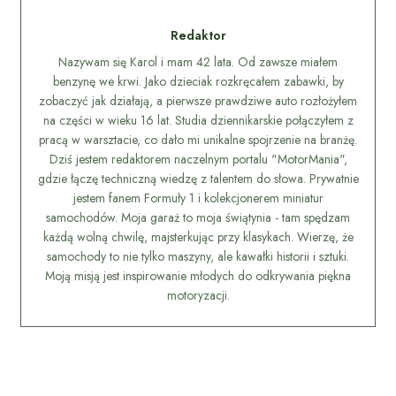
Redaktor
Nazywam się Karol i mam 42 lata. Od zawsze miałem
benzynę we krwi. Jako dzieciak rozkręcałem zabawki, by
zobaczyć jak działają, a pierwsze prawdziwe auto rozłożyłem
na części w wieku 16 lat. Studia dziennikarskie połączyłem z
pracą w warsztacie, co dało mi unikalne spojrzenie na branżę.
Dziś jestem redaktorem naczelnym portalu "MotorMania",
gdzie łączę techniczną wiedzę z talentem do słowa. Prywatnie
jestem fanem Formuły 1 i kolekcjonerem miniatur
samochodów. Moja garaż to moja świątynia - tam spędzam
każdą wolną chwilę, majsterkując przy klasykach. Wierzę, że
samochody to nie tylko maszyny, ale kawałki historii i sztuki.
Moją misją jest inspirowanie młodych do odkrywania piękna
motoryzacji.