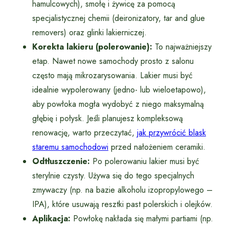
hamulcowych), smołę i żywicę za pomocą
specjalistycznej chemii (deironizatory, tar and glue
removers) oraz glinki lakierniczej.
Korekta lakieru (polerowanie):
To najważniejszy
etap. Nawet nowe samochody prosto z salonu
często mają mikrozarysowania. Lakier musi być
idealnie wypolerowany (jedno- lub wieloetapowo),
aby powłoka mogła wydobyć z niego maksymalną
głębię i połysk. Jeśli planujesz kompleksową
renowację, warto przeczytać,
jak przywrócić blask
staremu samochodowi
przed nałożeniem ceramiki.
Odtłuszczenie:
Po polerowaniu lakier musi być
sterylnie czysty. Używa się do tego specjalnych
zmywaczy (np. na bazie alkoholu izopropylowego –
IPA), które usuwają resztki past polerskich i olejków.
Aplikacja:
Powłokę nakłada się małymi partiami (np.