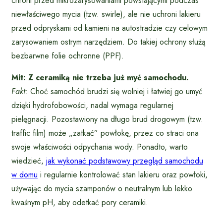
chroni przed mikrozarysowaniami powstającymi podczas
niewłaściwego mycia (tzw. swirle), ale nie uchroni lakieru
przed odpryskami od kamieni na autostradzie czy celowym
zarysowaniem ostrym narzędziem. Do takiej ochrony służą
bezbarwne folie ochronne (PPF).
Mit: Z ceramiką nie trzeba już myć samochodu.
Fakt:
Choć samochód brudzi się wolniej i łatwiej go umyć
dzięki hydrofobowości, nadal wymaga regularnej
pielęgnacji. Pozostawiony na długo brud drogowym (tzw.
traffic film) może „zatkać” powłokę, przez co straci ona
swoje właściwości odpychania wody. Ponadto, warto
wiedzieć,
jak wykonać podstawowy przegląd samochodu
w domu
i regularnie kontrolować stan lakieru oraz powłoki,
używając do mycia szamponów o neutralnym lub lekko
kwaśnym pH, aby odetkać pory ceramiki.