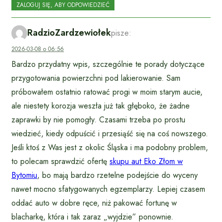
ZALOGUJ SIĘ, ABY ODPOWIEDZIEĆ
RadzioZardzewiołek
pisze:
2026-03-08 o 06:56
Bardzo przydatny wpis, szczególnie te porady dotyczące
przygotowania powierzchni pod lakierowanie. Sam
próbowałem ostatnio ratować progi w moim starym aucie,
ale niestety korozja weszła już tak głęboko, że żadne
zaprawki by nie pomogły. Czasami trzeba po prostu
wiedzieć, kiedy odpuścić i przesiąść się na coś nowszego.
Jeśli ktoś z Was jest z okolic Śląska i ma podobny problem,
to polecam sprawdzić ofertę
skupu aut Eko Złom w
Bytomiu
, bo mają bardzo rzetelne podejście do wyceny
nawet mocno sfatygowanych egzemplarzy. Lepiej czasem
oddać auto w dobre ręce, niż pakować fortunę w
blacharkę, która i tak zaraz „wyjdzie” ponownie.