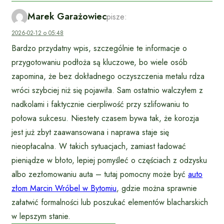
Marek Garażowiec
pisze:
2026-02-12 o 05:48
Bardzo przydatny wpis, szczególnie te informacje o
przygotowaniu podłoża są kluczowe, bo wiele osób
zapomina, że bez dokładnego oczyszczenia metalu rdza
wróci szybciej niż się pojawiła. Sam ostatnio walczyłem z
nadkolami i faktycznie cierpliwość przy szlifowaniu to
połowa sukcesu. Niestety czasem bywa tak, że korozja
jest już zbyt zaawansowana i naprawa staje się
nieopłacalna. W takich sytuacjach, zamiast ładować
pieniądze w błoto, lepiej pomyśleć o częściach z odzysku
albo zezłomowaniu auta – tutaj pomocny może być
auto
złom Marcin Wróbel w Bytomiu
, gdzie można sprawnie
załatwić formalności lub poszukać elementów blacharskich
w lepszym stanie.