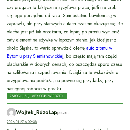
czy progach to faktycznie syzyfowa praca, jeśli nie zrobi
się tego porządnie od razu. Sam ostatnio bawiłem się w
zaprawki, ale przy starszych autach czasem okazuje się, że
blacha jest już tak przeżarta, że lepiej po prostu wymienić
cały element na używkę w lepszym stanie. Jak ktoś jest z
okolic Śląska, to warto sprawdzić ofertę
auto złomu w
Bytomiu przy Siemianowickiej
, bo często mają tam części
blacharskie w dobrych cenach, co oszczędza sporo czasu
na szlifowaniu i szpachlowaniu. Dzięki za te wskazówki o
przygotowaniu podłoża, na pewno się przydadzą przy
następnej robocie w garażu.
ZALOGUJ SIĘ, ABY ODPOWIEDZIEĆ
Wojtek_RdzoŁap
pisze:
2026-01-27 o 09:08