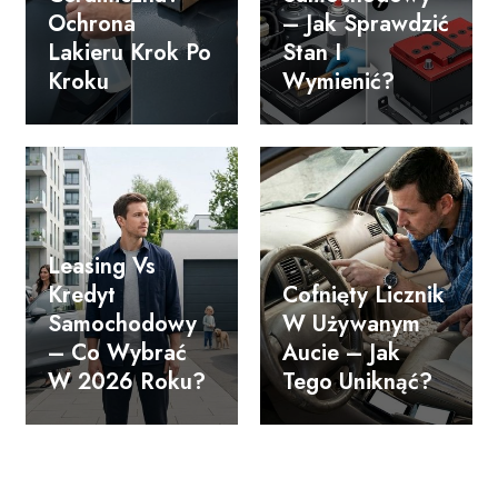
Ochrona
– Jak Sprawdzić
Lakieru Krok Po
Stan I
Kroku
Wymienić?
Leasing Vs
Kredyt
Cofnięty Licznik
Samochodowy
W Używanym
– Co Wybrać
Aucie – Jak
W 2026 Roku?
Tego Uniknąć?