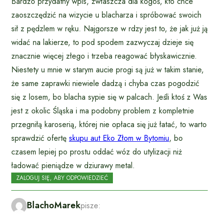
Bardzo przydatny wpis, zwłaszcza dla kogoś, kto chce
zaoszczędzić na wizycie u blacharza i spróbować swoich
sił z pędzlem w ręku. Najgorsze w rdzy jest to, że jak już ją
widać na lakierze, to pod spodem zazwyczaj dzieje się
znacznie więcej złego i trzeba reagować błyskawicznie.
Niestety u mnie w starym aucie progi są już w takim stanie,
że same zaprawki niewiele dadzą i chyba czas pogodzić
się z losem, bo blacha sypie się w palcach. Jeśli ktoś z Was
jest z okolic Śląska i ma podobny problem z kompletnie
przegniłą karoserią, której nie opłaca się już łatać, to warto
sprawdzić ofertę
skupu aut Eko Złom w Bytomiu
, bo
czasem lepiej po prostu oddać wóz do utylizacji niż
ładować pieniądze w dziurawy metal.
ZALOGUJ SIĘ, ABY ODPOWIEDZIEĆ
BlachoMarek
pisze: