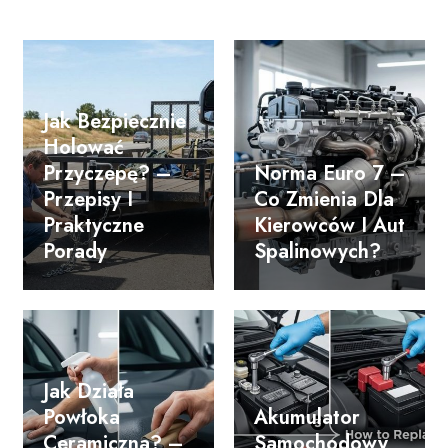
Jak Bezpiecznie
Holować
Przyczepę? –
Norma Euro 7 –
Przepisy I
Co Zmienia Dla
Praktyczne
Kierowców I Aut
Porady
Spalinowych?
Jak Działa
Powłoka
Akumulator
Ceramiczna? –
Samochodowy