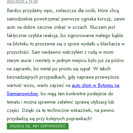
2026-02-07 o 19:40
Bardzo przydatny wpis, zwłaszcza dla osób, które chcą
samodzielnie powstrzymać pierwsze ogniska korozji, zanim
auto na dobre zacznie znikać w oczach. Kluczem jest
faktycznie szybka reakcja, bo zignorowanie małego bąbla
na błotniku to proszenie się o spore wydatki u blacharza w
przyszłości. Sam niedawno walczyłem z rudą w moim
starym aucie i niestety w jednym miejscu było już za późno
na zaprawki, bo metal po prostu się sypał. W takich
beznadziejnych przypadkach, gdy naprawa przewyższa
wartość wozu, warto zajrzeć na
auto złom w Bytomiu na
Siemianowickiej
, bo mają tam konkretne podejście do
tematu i można sprawnie załatwić sprawę utylizacji lub
części. Dzięki za te techniczne wskazówki, na pewno
przydadzą się przy kolejnych poprawkach!
ZALOGUJ SIĘ, ABY ODPOWIEDZIEĆ