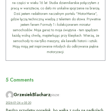
na części w wieku 16 lat. Studia dziennikarskie połączyłem z
pracą w warsztacie, co dało mi unikalne spojrzenie na branżę.
Dziś jestem redaktorem naczelnym portalu "MotorMania",
gdzie łączę techniczną wiedzę z talentem do słowa. Prywatnie
jestem fanem Formuły 1 i kolekcjonerem miniatur
samochodów. Moja garaż to moja świątynia - tam spędzam
każdą wolną chwilę, majsterkując przy klasykach. Wierzę, że
samochody to nie tylko maszyny, ale kawałki historii i sztuki.
Moją misją jest inspirowanie młodych do odkrywania piękna
motoryzacji.
5 Comments
GrzesiekBlacharz
pisze:
2026-01-24 o 05:20
Bardzo przydatny poradnik, bo walka z rudą na nadkolach