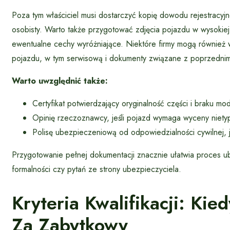
Poza tym właściciel musi dostarczyć kopię dowodu rejestracy
osobisty. Warto także przygotować zdjęcia pojazdu w wysokiej 
ewentualne cechy wyróżniające. Niektóre firmy mogą również 
pojazdu, w tym serwisową i dokumenty związane z poprzednimi
Warto uwzględnić także:
Certyfikat potwierdzający oryginalność części i braku mody
Opinię rzeczoznawcy, jeśli pojazd wymaga wyceny niety
Polisę ubezpieczeniową od odpowiedzialności cywilnej, jeś
Przygotowanie pełnej dokumentacji znacznie ułatwia proces u
formalności czy pytań ze strony ubezpieczyciela.
Kryteria Kwalifikacji: Ki
Za Zabytkowy