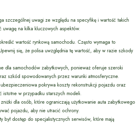
 szczególnej uwagi ze względu na specyfikę i wartość takich
ć uwagę na kilka kluczowych aspektów.
 określić wartość rynkową samochodu. Często wymaga to
ewnij się, że polisa uwzględnia tę wartość, aby w razie szkody
ane dla samochodów zabytkowych, ponieważ oferuje szeroki
 oraz szkód spowodowanych przez warunki atmosferyczne.
a ubezpieczeniowa pokrywa koszty rekonstrukcji pojazdu oraz
 istotne w przypadku starszych modeli.
 zniżki dla osób, które ograniczają użytkowanie auta zabytkowego
ywać pojazdu, aby nie utracić ochrony.
ty był dostęp do specjalistycznych serwisów, które mają