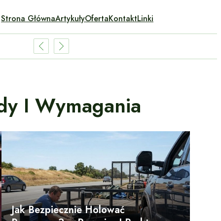
Strona Główna
Artykuły
Oferta
Kontakt
Linki
dy I Wymagania
Jak Bezpiecznie Holować