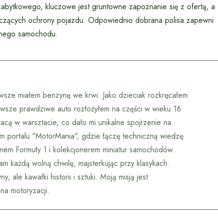
bytkowego, kluczowe jest gruntowne zapoznanie się z ofertą, a
tyczących ochrony pojazdu. Odpowiednio dobrana polisa zapewni
kalnego samochodu.
wsze miałem benzynę we krwi. Jako dzieciak rozkręcałem
erwsze prawdziwe auto rozłożyłem na części w wieku 16
racą w warsztacie, co dało mi unikalne spojrzenie na
m portalu "MotorMania", gdzie łączę techniczną wiedzę
anem Formuły 1 i kolekcjonerem miniatur samochodów.
am każdą wolną chwilę, majsterkując przy klasykach.
 ale kawałki historii i sztuki. Moją misją jest
na motoryzacji.