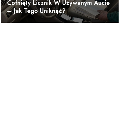
Cofnięty Licznik W Używanym Aucie
– Jak Tego Uniknąć?