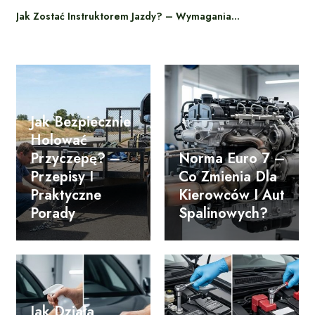
Jak Zostać Instruktorem Jazdy? – Wymagania…
Jak Bezpiecznie
Holować
Przyczepę? –
Norma Euro 7 –
Przepisy I
Co Zmienia Dla
Praktyczne
Kierowców I Aut
Porady
Spalinowych?
Jak Działa