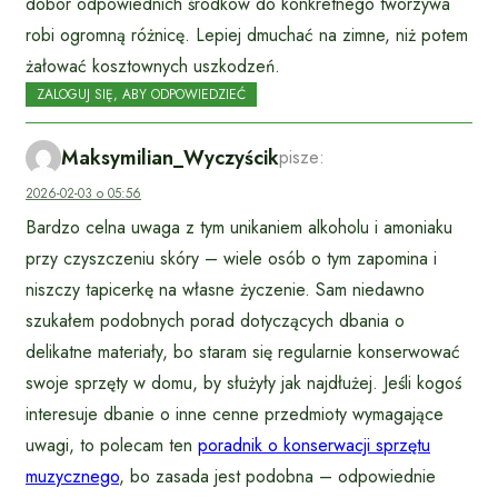
dobór odpowiednich środków do konkretnego tworzywa
robi ogromną różnicę. Lepiej dmuchać na zimne, niż potem
żałować kosztownych uszkodzeń.
ZALOGUJ SIĘ, ABY ODPOWIEDZIEĆ
Maksymilian_Wyczyścik
pisze:
2026-02-03 o 05:56
Bardzo celna uwaga z tym unikaniem alkoholu i amoniaku
przy czyszczeniu skóry – wiele osób o tym zapomina i
niszczy tapicerkę na własne życzenie. Sam niedawno
szukałem podobnych porad dotyczących dbania o
delikatne materiały, bo staram się regularnie konserwować
swoje sprzęty w domu, by służyły jak najdłużej. Jeśli kogoś
interesuje dbanie o inne cenne przedmioty wymagające
uwagi, to polecam ten
poradnik o konserwacji sprzętu
muzycznego
, bo zasada jest podobna – odpowiednie