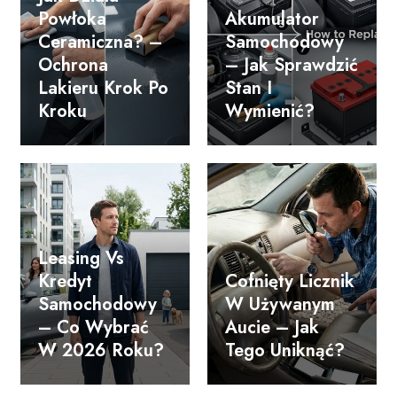
Powłoka
Akumulator
Ceramiczna? –
Samochodowy
Ochrona
– Jak Sprawdzić
Lakieru Krok Po
Stan I
Kroku
Wymienić?
Leasing Vs
Kredyt
Cofnięty Licznik
Samochodowy
W Używanym
– Co Wybrać
Aucie – Jak
W 2026 Roku?
Tego Uniknąć?