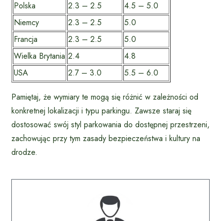
Polska
2.3 – 2.5
4.5 – 5.0
Niemcy
2.3 – 2.5
5.0
Francja
2.3 – 2.5
5.0
Wielka Brytania
2.4
4.8
USA
2.7 – 3.0
5.5 – 6.0
Pamiętaj, że wymiary te mogą się różnić w zależności od
konkretnej lokalizacji i typu parkingu. Zawsze staraj się
dostosować swój styl parkowania do dostępnej przestrzeni,
zachowując przy tym zasady bezpieczeństwa i kultury na
drodze.