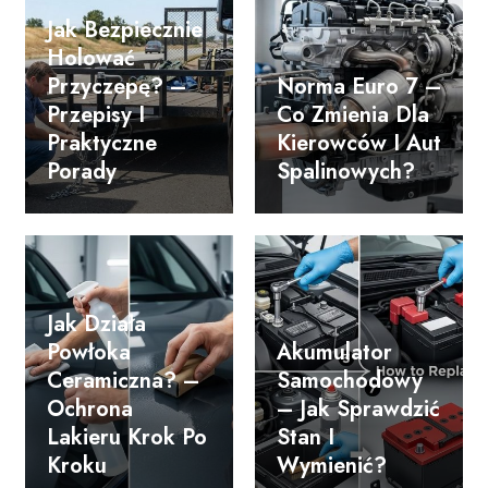
Jak Bezpiecznie
Holować
Przyczepę? –
Norma Euro 7 –
Przepisy I
Co Zmienia Dla
Praktyczne
Kierowców I Aut
Porady
Spalinowych?
Jak Działa
Powłoka
Akumulator
Ceramiczna? –
Samochodowy
Ochrona
– Jak Sprawdzić
Lakieru Krok Po
Stan I
Kroku
Wymienić?