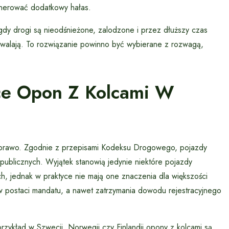
nerować dodatkowy hałas.
gdy drogi są nieodśnieżone, zalodzone i przez dłuższy czas
ozwalają. To rozwiązanie powinno być wybierane z rozwagą,
ce Opon Z Kolcami W
 prawo. Zgodnie z przepisami Kodeksu Drogowego, pojazdy
publicznych. Wyjątek stanowią jedynie niektóre pojazdy
ch, jednak w praktyce nie mają one znaczenia dla większości
 postaci mandatu, a nawet zatrzymania dowodu rejestracyjnego
rzykład w Szwecji, Norwegii czy Finlandii opony z kolcami są