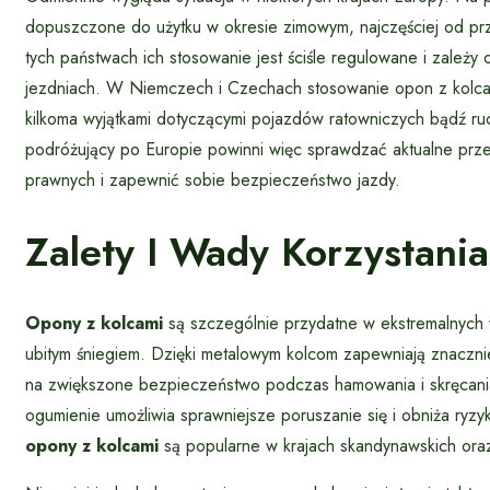
dopuszczone do użytku w okresie zimowym, najczęściej od prz
tych państwach ich stosowanie jest ściśle regulowane i zależ
jezdniach. W Niemczech i Czechach stosowanie opon z kolcam
kilkoma wyjątkami dotyczącymi pojazdów ratowniczych bądź ru
podróżujący po Europie powinni więc sprawdzać aktualne prze
prawnych i zapewnić sobie bezpieczeństwo jazdy.
Zalety I Wady Korzystani
Opony z kolcami
są szczególnie przydatne w ekstremalnych 
ubitym śniegiem. Dzięki metalowym kolcom zapewniają znaczni
na zwiększone bezpieczeństwo podczas hamowania i skręcania
ogumienie umożliwia sprawniejsze poruszanie się i obniża ryzy
opony z kolcami
są popularne w krajach skandynawskich oraz