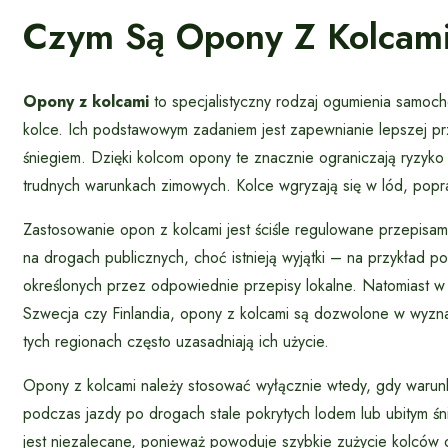
Czym Są Opony Z Kolcami
Opony z kolcami
to specjalistyczny rodzaj ogumienia samo
kolce. Ich podstawowym zadaniem jest zapewnianie lepszej pr
śniegiem. Dzięki kolcom opony te znacznie ograniczają ryzyk
trudnych warunkach zimowych. Kolce wgryzają się w lód, popra
Zastosowanie opon z kolcami jest ściśle regulowane przepisa
na drogach publicznych, choć istnieją wyjątki – na przykła
określonych przez odpowiednie przepisy lokalne. Natomiast w 
Szwecja czy Finlandia, opony z kolcami są dozwolone w wyz
tych regionach często uzasadniają ich użycie.
Opony z kolcami należy stosować wyłącznie wtedy, gdy waru
podczas jazdy po drogach stale pokrytych lodem lub ubitym śni
jest niezalecane, ponieważ powoduje szybkie zużycie kolców