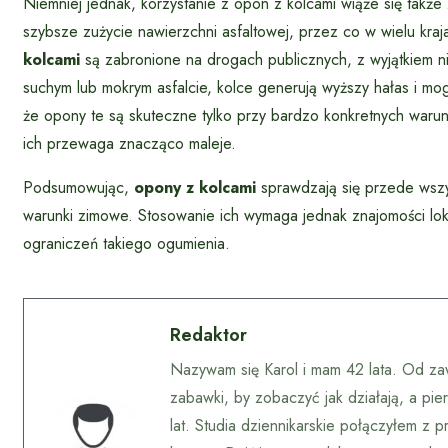
Niemniej jednak, korzystanie z opon z kolcami wiąże się ta
szybsze zużycie nawierzchni asfaltowej, przez co w wielu kra
kolcami
są zabronione na drogach publicznych, z wyjątkiem 
suchym lub mokrym asfalcie, kolce generują wyższy hałas i mo
że opony te są skuteczne tylko przy bardzo konkretnych warun
ich przewaga znacząco maleje.
Podsumowując,
opony z kolcami
sprawdzają się przede wszys
warunki zimowe. Stosowanie ich wymaga jednak znajomości loka
ograniczeń takiego ogumienia.
Redaktor
Nazywam się Karol i mam 42 lata. Od za
zabawki, by zobaczyć jak działają, a pi
lat. Studia dziennikarskie połączyłem z p