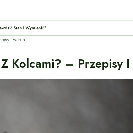
Jak Sprawdzić Stan I Wymienić?
Kiedy stosować opony z kolcami? – Przepisy i warunki pogodowe.
Z Kolcami? – Przepisy 