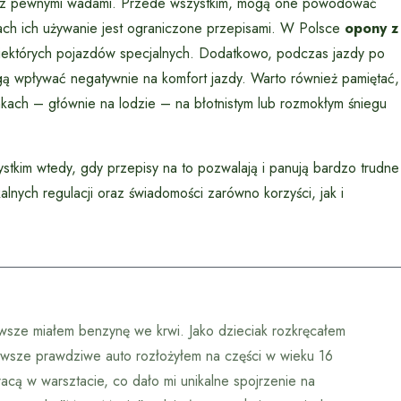
kże z pewnymi wadami. Przede wszystkim, mogą one powodować
jach ich używanie jest ograniczone przepisami. W Polsce
opony z
niektórych pojazdów specjalnych. Dodatkowo, podczas jazdy po
gą wpływać negatywnie na komfort jazdy. Warto również pamiętać,
kach – głównie na lodzie – na błotnistym lub rozmokłym śniegu
tkim wtedy, gdy przepisy na to pozwalają i panują bardzo trudne
lnych regulacji oraz świadomości zarówno korzyści, jak i
wsze miałem benzynę we krwi. Jako dzieciak rozkręcałem
erwsze prawdziwe auto rozłożyłem na części w wieku 16
racą w warsztacie, co dało mi unikalne spojrzenie na