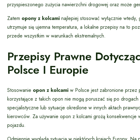
przyspieszonego zużycia nawierzchni drogowej oraz może ge
Zatem
opony z kolcami
najlepiej stosować wyłącznie wtedy, 
utrzymuje się ujemna temperatura, a lokalne przepisy na to p
przede wszystkim w warunkach ekstremalnych.
Przepisy Prawne Dotyczą
Polsce I Europie
Stosowanie
opon z kolcami
w Polsce jest zabronione przez
korzystające z takich opon nie mogą poruszać się po drogach 
specjalistyczne lub sytuacje określone w innych aktach prawny
kierowców. Za używanie opon z kolcami grożą konsekwencje w
pojazdu.
Odmiennie wygląda sytuacja w niektórych krajach Europy. Na p