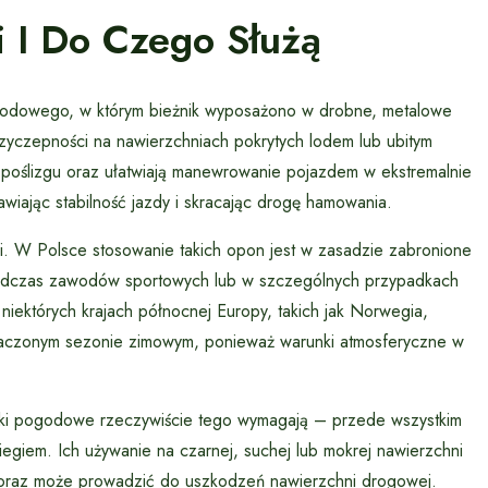
 I Do Czego Służą
chodowego, w którym bieżnik wyposażono w drobne, metalowe
zyczepności na nawierzchniach pokrytych lodem lub ubitym
o poślizgu oraz ułatwiają manewrowanie pojazdem w ekstremalnie
wiając stabilność jazdy i skracając drogę hamowania.
mi. W Polsce stosowanie takich opon jest w zasadzie zabronione
d podczas zawodów sportowych lub w szczególnych przypadkach
niektórych krajach północnej Europy, takich jak Norwegia,
naczonym sezonie zimowym, ponieważ warunki atmosferyczne w
nki pogodowe rzeczywiście tego wymagają – przede wszystkim
egiem. Ich używanie na czarnej, suchej lub mokrej nawierzchni
 oraz może prowadzić do uszkodzeń nawierzchni drogowej.