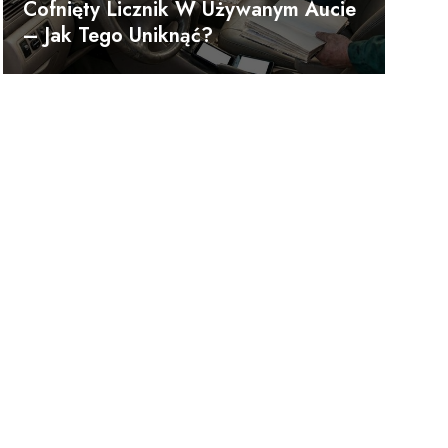
Cofnięty Licznik W Używanym Aucie
– Jak Tego Uniknąć?