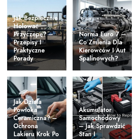
Jak Bezpiecznie
Holować
Przyczepę? –
Norma Euro 7 –
Przepisy I
Co Zmienia Dla
Praktyczne
Kierowców I Aut
Porady
Spalinowych?
Jak Działa
Powłoka
Akumulator
Ceramiczna? –
Samochodowy
Ochrona
– Jak Sprawdzić
Lakieru Krok Po
Stan I