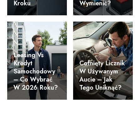
Kroku
Wymienić?
Leasing Vs
Kredyt
Cofnięty Licznik
Samochodowy
W Używanym
– Co Wybrać
Aucie – Jak
W 2026 Roku?
Tego Uniknąć?