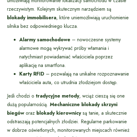
umożliwiają monitorowanie lokalizacji samochodu w czasie
rzeczywistym. Kolejnym skutecznym narzędziem są
blokady immobilisera
, które uniemożliwiają uruchomienie
silnika bez odpowiedniego klucza.
Alarmy samochodowe
– nowoczesne systemy
alarmowe mogą wykrywać próby włamania i
natychmiast powiadamiać właściciela poprzez
aplikację na smartfona.
Karty RFID
– pozwalają na unikalne rozpoznawanie
właściciela auta, co utrudnia złodziejom dostęp.
Jeśli chodzi o
tradycyjne metody
, wciąż cieszą się one
dużą popularnością.
Mechaniczne blokady skrzyni
biegów
oraz
blokady kierownicy
są tanie, a skutecznie
odstraszają potencjalnych złodziei. Regularne parkowanie
w dobrze oświetlonych, monitorowanych miejscach również