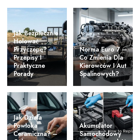
Jak Bezpiecznie
Holować
Przyczepę? –
Norma Euro 7 –
Przepisy I
Co Zmienia Dla
Praktyczne
Kierowców I Aut
Porady
Spalinowych?
Jak Działa
Powłoka
Akumulator
Ceramiczna? –
Samochodowy