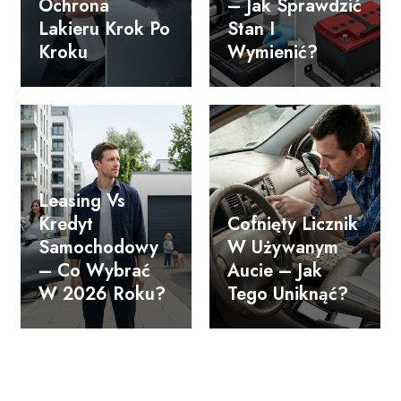
Ochrona
– Jak Sprawdzić
Lakieru Krok Po
Stan I
Kroku
Wymienić?
Leasing Vs
Kredyt
Cofnięty Licznik
Samochodowy
W Używanym
– Co Wybrać
Aucie – Jak
W 2026 Roku?
Tego Uniknąć?