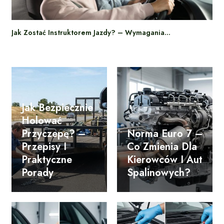
Jak Zostać Instruktorem Jazdy? – Wymagania…
Jak Bezpiecznie
Holować
Przyczepę? –
Norma Euro 7 –
Przepisy I
Co Zmienia Dla
Praktyczne
Kierowców I Aut
Porady
Spalinowych?