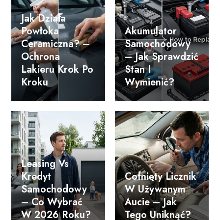
Jak Działa
Powłoka
Akumulator
Ceramiczna? –
Samochodowy
Ochrona
– Jak Sprawdzić
Lakieru Krok Po
Stan I
Kroku
Wymienić?
Leasing Vs
Kredyt
Cofnięty Licznik
Samochodowy
W Używanym
– Co Wybrać
Aucie – Jak
W 2026 Roku?
Tego Uniknąć?